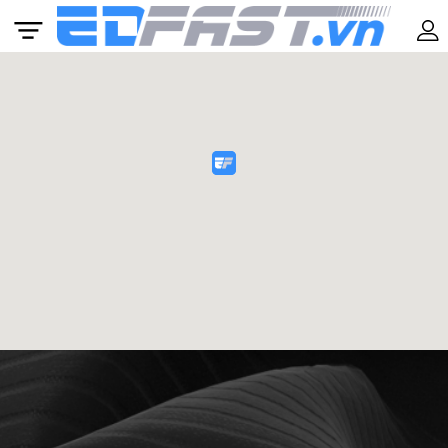
Khóa học
Anh văn Mẫu giáo: Từ 4 – 6 tuổi
BASIC IELTS 11 – 16 TUỔI
Tiếng Anh Cambridge: Từ 7 – 10 tuổi
BASIC IELTS: Từ 11 tuổi
IELTS: Lộ trình được cá nhân hóa theo từng
học viên
SAT