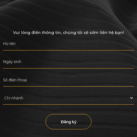
Man-to-Man: Kèm 1 Thầy - 1 Trò
Các kỳ thi
Thi thử Mock Test
Vui lòng điền thông tin, chúng tôi sẽ sớm liên hệ bạn!
Thi thực hành Practice Test
Thi chính thức
Du học
Trại hè tiếng Anh Philippines
Du học tiếng Anh Philippines
Du học Singapore
Du học Canada
Đăng ký
Giới thiệu