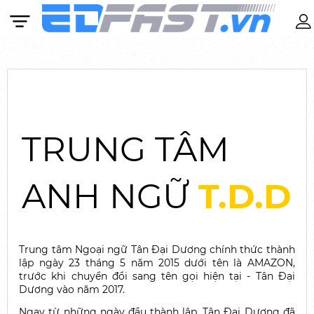
Khóa học
TRUNG TÂM
BASIC IELTS 11 – 16 TUỔI
ANH NGỮ
T.D.D
Anh văn Mẫu giáo: Từ 4 – 6 tuổi
Tiếng Anh Cambridge: Từ 7 – 10 tuổi
BASIC IELTS: Từ 11 tuổi
Trung tâm Ngoại ngữ Tân Đại Dương chính thức thành
IELTS: Lộ trình được cá nhân hóa theo từng
lập ngày 23 tháng 5 năm 2015 dưới tên là AMAZON,
học viên
trước khi chuyển đổi sang tên gọi hiện tại - Tân Đại
Dương vào năm 2017.
SAT
Ngay từ những ngày đầu thành lập, Tân Đại Dương đã