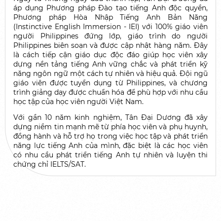
Man-to-Man: Kèm 1 Thầy - 1 Trò
áp dụng Phương pháp Đào tạo tiếng Anh độc quyền,
Phương pháp Hòa Nhập Tiếng Anh Bản Năng
(Instinctive English Immersion - IEI) với 100% giáo viên
Các kỳ thi
người Philippines đứng lớp, giáo trình do người
Philippines biên soạn và được cập nhật hàng năm. Đây
Thi thử Mock Test
là cách tiếp cận giáo dục độc đáo giúp học viên xây
dựng nền tảng tiếng Anh vững chắc và phát triển kỹ
Thi thực hành Practice Test
năng ngôn ngữ một cách tự nhiên và hiệu quả. Đội ngũ
giáo viên được tuyển dụng từ Philippines, và chương
Thi chính thức
trình giảng dạy được chuẩn hóa để phù hợp với nhu cầu
học tập của học viên người Việt Nam.
Du học
Với gần 10 năm kinh nghiệm, Tân Đại Dương đã xây
dựng niềm tin mạnh mẽ từ phía học viên và phụ huynh,
Trại hè tiếng Anh Philippines
đồng hành và hỗ trợ họ trong việc học tập và phát triển
năng lực tiếng Anh của mình, đặc biệt là các học viên
Du học tiếng Anh Philippines
có nhu cầu phát triển tiếng Anh tự nhiên và luyện thi
chứng chỉ IELTS/SAT.
Du học Singapore
Du học Canada
Giới thiệu