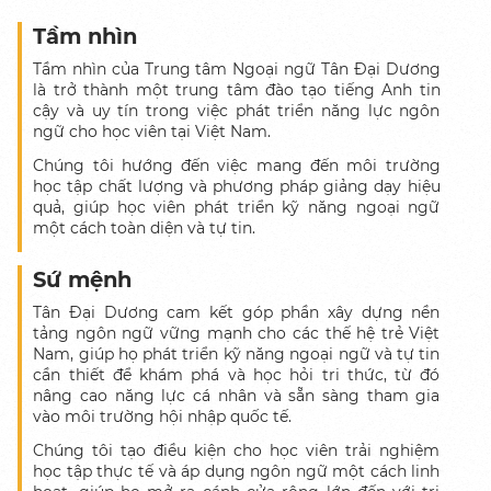
Về T.D.D
Tầm nhìn
Sứ mệnh, tầm nhìn
Tầm
nhìn
của
Trung
tâm
Ngoại
ngữ
Tân
Đại
Dương
là
trở
thành
một
trung
tâm
đào
tạo
tiếng
Anh
tin
Đội ngũ nhân viên
cậy
và
uy
tín
trong
việc
phát
triển
năng
lực
ngôn
ngữ
cho
học
viên
tại
Việt Nam.
Học viên tiêu biểu
C
húng
t
ôi
h
ướng
đ
ến
v
iệc
m
ang
đ
ến
m
ôi
t
rường
Lý do lựa chọn T.D.D
h
ọc
t
ập
c
hất
l
ượng
v
à
p
hương
p
háp
g
iảng
d
ạy
hiệu
quả
,
g
iúp
h
ọc
v
iên
p
hát
t
riển
k
ỹ
n
ăng
n
goại
n
gữ
m
ột
c
ách
t
oàn
d
iện
v
à
t
ự
tin
.
Sự kiện
Sứ mệnh
Liên hệ
Tân Đại Dương cam kết góp phần xây dựng nền
tảng ngôn ngữ vững mạnh cho các thế hệ trẻ Việt
VI
|
EN
Nam, giúp họ phát triển kỹ năng ngoại ngữ và tự tin
cần thiết để khám phá và học hỏi tri thức, từ đó
nâng cao năng lực cá nhân và sẵn sàng tham gia
vào môi trường hội nhập quốc tế.
Chúng tôi tạo điều kiện cho học viên trải nghiệm
học tập thực tế và áp dụng ngôn ngữ một cách linh