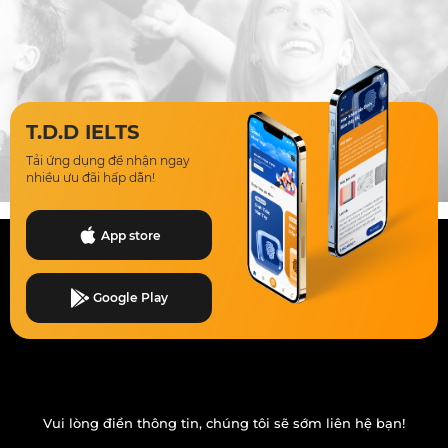
T.D.D IELTS
Tải ứng dụng để nhận ngay
nhiều ưu đãi hấp dẫn!
App store
Google Play
Vui lòng điền thông tin, chúng tôi sẽ sớm liên hệ bạn!