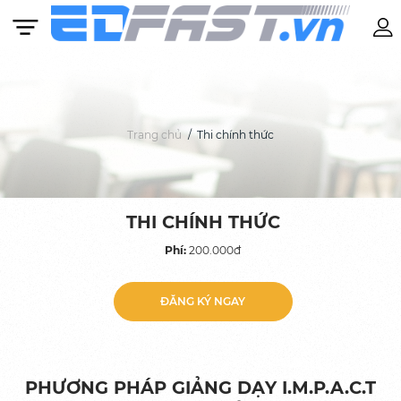
Trang chủ
Thi chính thức
Khóa học
Anh văn Mẫu giáo: Từ 4 – 6 tuổi
THI CHÍNH THỨC
BASIC IELTS 11 – 16 TUỔI
Phí:
200.000đ
Tiếng Anh Cambridge: Từ 7 – 10 tuổi
BASIC IELTS: Từ 11 tuổi
ĐĂNG KÝ NGAY
IELTS: Lộ trình được cá nhân hóa theo từng
học viên
SAT
PHƯƠNG PHÁP GIẢNG DẠY I.M.P.A.C.T