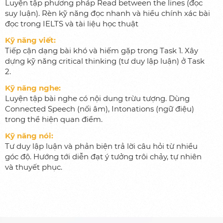
Luyện tập phương pháp Read between the lines (đọc
Về T.D.D
suy luận). Rèn kỹ năng đọc nhanh và hiểu chính xác bài
đọc trong IELTS và tài liệu học thuật
Sứ mệnh, tầm nhìn
Kỹ năng viết:
Đội ngũ nhân viên
Tiếp cận dạng bài khó và hiếm gặp trong Task 1. Xây
dựng kỹ năng critical thinking (tư duy lập luận) ở Task
Học viên tiêu biểu
2.
Lý do lựa chọn T.D.D
Kỹ năng nghe:
Luyện tập bài nghe có nội dung trừu tượng. Dùng
Sự kiện
Connected Speech (nối âm), Intonations (ngữ điệu)
trong thể hiện quan điểm.
Liên hệ
Kỹ năng nói:
Tư duy lập luận và phản biện trả lời câu hỏi từ nhiều
VI
|
EN
góc độ. Hướng tới diễn đạt ý tưởng trôi chảy, tự nhiên
và thuyết phục.