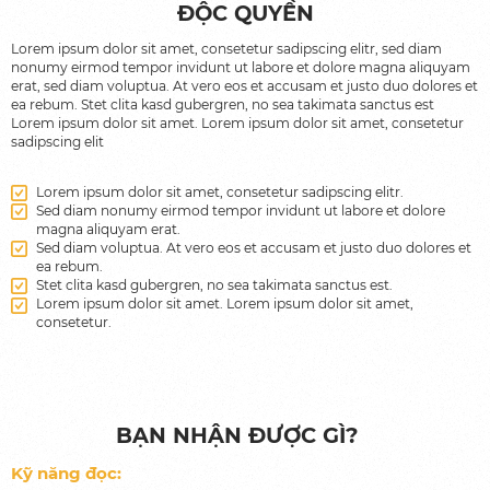
ĐỘC QUYỀN
Man-to-Man: Kèm 1 Thầy - 1 Trò
Lorem ipsum dolor sit amet, consetetur sadipscing elitr, sed diam
Các kỳ thi
nonumy eirmod tempor invidunt ut labore et dolore magna aliquyam
erat, sed diam voluptua. At vero eos et accusam et justo duo dolores et
ea rebum. Stet clita kasd gubergren, no sea takimata sanctus est
Thi thử Mock Test
Lorem ipsum dolor sit amet. Lorem ipsum dolor sit amet, consetetur
sadipscing elit
Thi thực hành Practice Test
Thi chính thức
Lorem ipsum dolor sit amet, consetetur sadipscing elitr.
Sed diam nonumy eirmod tempor invidunt ut labore et dolore
magna aliquyam erat.
Du học
Sed diam voluptua. At vero eos et accusam et justo duo dolores et
ea rebum.
Stet clita kasd gubergren, no sea takimata sanctus est.
Trại hè tiếng Anh Philippines
Lorem ipsum dolor sit amet. Lorem ipsum dolor sit amet,
consetetur.
Du học tiếng Anh Philippines
Du học Singapore
Du học Canada
BẠN NHẬN ĐƯỢC GÌ?
Giới thiệu
Kỹ năng đọc: