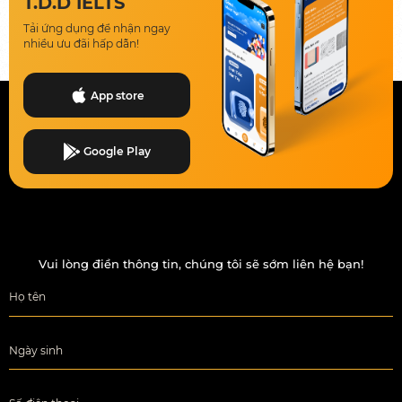
T.D.D IELTS
Tải ứng dụng để nhận ngay
nhiều ưu đãi hấp dẫn!
App store
Google Play
Vui lòng điền thông tin, chúng tôi sẽ sớm liên hệ bạn!